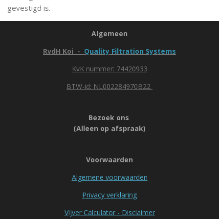
gevestigd is.
Algemeen
RvdH Koi -
Quality Filtration Systems
KvK nummer: 74420933
BTW-id: NL002284970B22
Bezoek ons
(Alleen op afspraak)
Voorwaarden
Algemene voorwaarden
Privacy verklaring
Vijver Calculator - Disclaimer