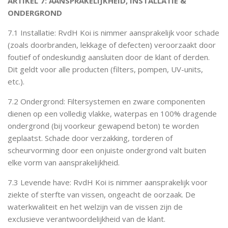
ARTIKEL 7: AANSPRAKELIJKHEID, INSTALLATIE &
ONDERGROND
7.1 Installatie: RvdH Koi is nimmer aansprakelijk voor schade
(zoals doorbranden, lekkage of defecten) veroorzaakt door
foutief of ondeskundig aansluiten door de klant of derden.
Dit geldt voor alle producten (filters, pompen, UV-units,
etc.).
7.2 Ondergrond: Filtersystemen en zware componenten
dienen op een volledig vlakke, waterpas en 100% dragende
ondergrond (bij voorkeur gewapend beton) te worden
geplaatst. Schade door verzakking, torderen of
scheurvorming door een onjuiste ondergrond valt buiten
elke vorm van aansprakelijkheid.
7.3 Levende have: RvdH Koi is nimmer aansprakelijk voor
ziekte of sterfte van vissen, ongeacht de oorzaak. De
waterkwaliteit en het welzijn van de vissen zijn de
exclusieve verantwoordelijkheid van de klant.