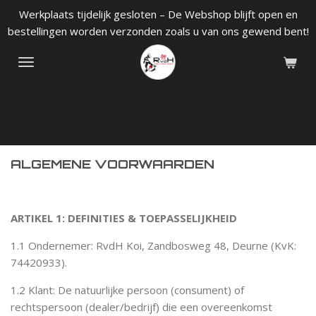
Werkplaats tijdelijk gesloten – De Webshop blijft open en
Ga
bestellingen worden verzonden zoals u van ons gewend bent!
direct
naar
de
hoofdinhoud
ALGEMENE VOORWAARDEN
ARTIKEL 1: DEFINITIES & TOEPASSELIJKHEID
1.1 Ondernemer: RvdH Koi, Zandbosweg 48, Deurne (KvK:
74420933).
1.2 Klant: De natuurlijke persoon (consument) of
rechtspersoon (dealer/bedrijf) die een overeenkomst