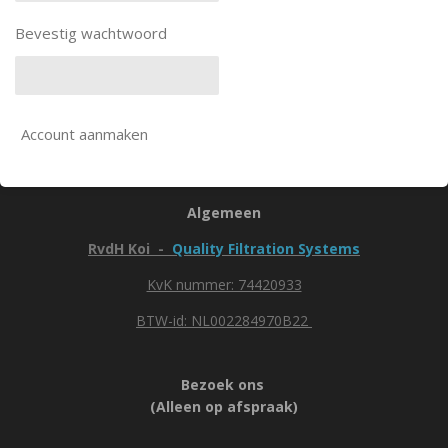
Bevestig wachtwoord
Account aanmaken
Algemeen
RvdH Koi -
Quality Filtration Systems
KvK nummer: 74420933
BTW-id: NL002284970B22
Bezoek ons
(Alleen op afspraak)