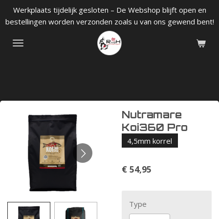
Werkplaats tijdelijk gesloten – De Webshop blijft open en
Ga
bestellingen worden verzonden zoals u van ons gewend bent!
direct
naar
de
hoofdinhoud
Nutramare
Koi360 Pro
4,5mm korrel
€ 54,95
Type