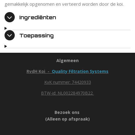
gemakkelijk opgenomen en verteerd worden door de koi.
Ingrediënten
Toepassing
Algemeen
RvdH Koi -
Quality Filtration Systems
KvK nummer: 74420933
BTW-id: NL002284970B22
Bezoek ons
(Alleen op afspraak)