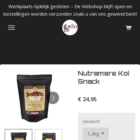
Werkplaats tijdelijk gesloten – De Webshop blijft open en
Ga
bestellingen worden verzonden zoals u van ons gewend bent!
direct
naar
de
hoofdinhoud
Nutramare Koi
Snack
€ 24,95
Gewicht