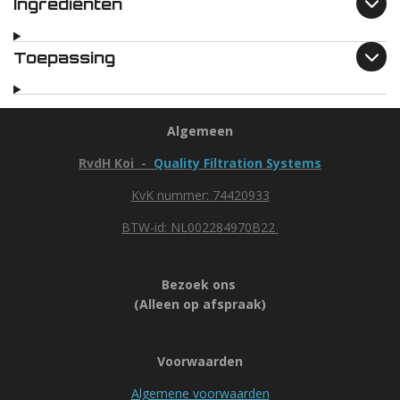
Ingrediënten
Toepassing
Algemeen
RvdH Koi -
Quality Filtration Systems
KvK nummer: 74420933
BTW-id: NL002284970B22
Bezoek ons
(Alleen op afspraak)
Voorwaarden
Algemene voorwaarden