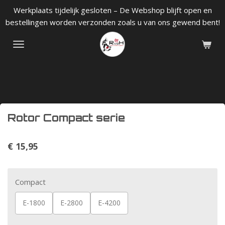
Werkplaats tijdelijk gesloten – De Webshop blijft open en
Ga
bestellingen worden verzonden zoals u van ons gewend bent!
direct
naar
de
hoofdinhoud
Rotor Compact serie
€ 15,95
Compact
E-1800
E-2800
E-4200