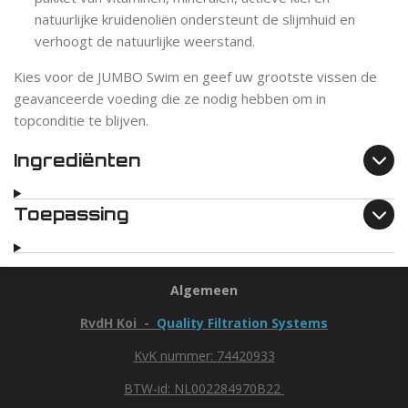
natuurlijke kruidenoliën ondersteunt de slijmhuid en
verhoogt de natuurlijke weerstand.
Kies voor de JUMBO Swim en geef uw grootste vissen de
geavanceerde voeding die ze nodig hebben om in
topconditie te blijven.
Ingrediënten
Toepassing
Algemeen
RvdH Koi -
Quality Filtration Systems
KvK nummer: 74420933
BTW-id: NL002284970B22