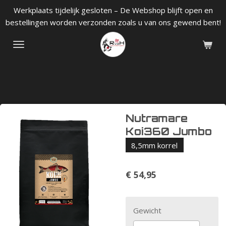
Werkplaats tijdelijk gesloten – De Webshop blijft open en
Ga
bestellingen worden verzonden zoals u van ons gewend bent!
direct
naar
de
hoofdinhoud
Nutramare
Koi360 Jumbo
8,5mm korrel
€ 54,95
Gewicht