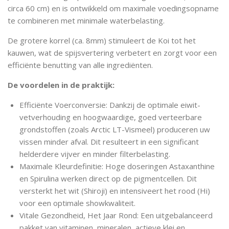
circa 60 cm) en is ontwikkeld om maximale voedingsopname
te combineren met minimale waterbelasting.
De grotere korrel (ca. 8mm) stimuleert de Koi tot het
kauwen, wat de spijsvertering verbetert en zorgt voor een
efficiënte benutting van alle ingrediënten.
De voordelen in de praktijk:
Efficiënte Voerconversie: Dankzij de optimale eiwit-
vetverhouding en hoogwaardige, goed verteerbare
grondstoffen (zoals Arctic LT-Vismeel) produceren uw
vissen minder afval. Dit resulteert in een significant
helderdere vijver en minder filterbelasting.
Maximale Kleurdefinitie: Hoge doseringen Astaxanthine
en Spirulina werken direct op de pigmentcellen. Dit
versterkt het wit (Shiroji) en intensiveert het rood (Hi)
voor een optimale showkwaliteit.
Vitale Gezondheid, Het Jaar Rond: Een uitgebalanceerd
pakket van vitaminen, mineralen, actieve klei en